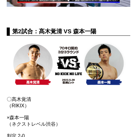
第2試合：髙木覚清 VS 森本一陽
〇髙木覚清
（RIKIX）
×森本一陽
（ネクストレベル渋谷）
判定 2-0