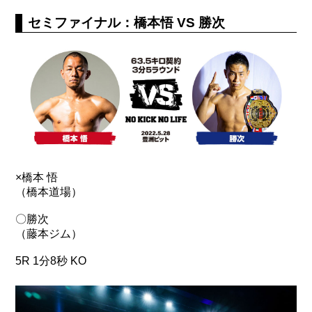
セミファイナル：橋本悟 VS 勝次
×橋本 悟
（橋本道場）
〇勝次
（藤本ジム）
5R 1分8秒 KO