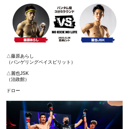
△藤原あらし
（バンゲリングベイスピリット）
△麗也JSK
（治政館）
ドロー