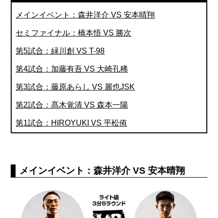
メインイベント：森井洋介 VS 安本晴翔
セミファイナル：橋本悟 VS 勝次
第5試合：緑川創 VS T-98
第4試合：加藤有吾 VS 大崎孔稀
第3試合：藤原あらし VS 麗也JSK
第2試合：髙木覚清 VS 森本一陽
第1試合：HIROYUKI VS 平松侑
メインイベント：森井洋介 VS 安本晴翔