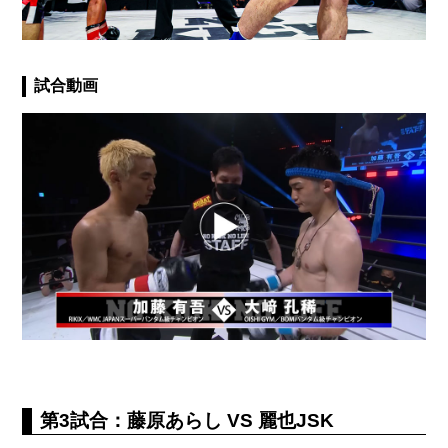
試合動画
第3試合：藤原あらし VS 麗也JSK