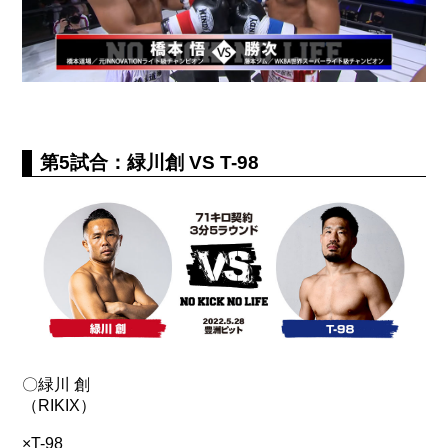
第5試合：緑川創 VS T-98
〇緑川 創
（RIKIX）
×T-98