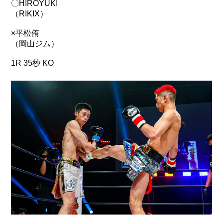
〇HIROYUKI
（RIKIX）
×平松侑
（岡山ジム）
1R 35秒 KO